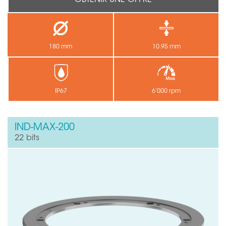
OBTENIR UNE OFFRE
180 mm
10.95 mm
IP67
6’000 rpm
IND-MAX-200
22 bits