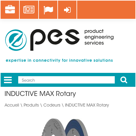
Aller
Career
News
Se connecter
au
contenu
principal
Apply
Mobile
Main
INDUCTIVE MAX Rotary
menu
Accueil
\
Produits
\
Codeurs
\ INDUCTIVE MAX Rotary