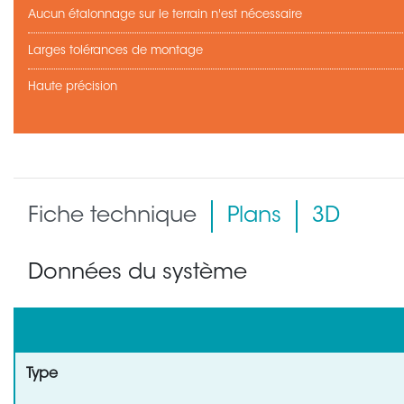
Aucun étalonnage sur le terrain n'est nécessaire
Larges tolérances de montage
Haute précision
Fiche technique
Plans
3D
Données du système
Type