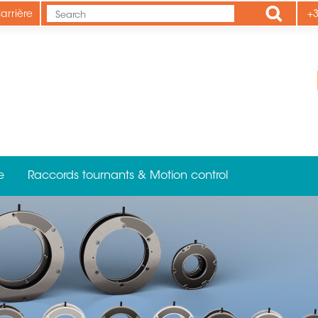
Apply
arrière
+3
e
Raccords tournants & Motion control