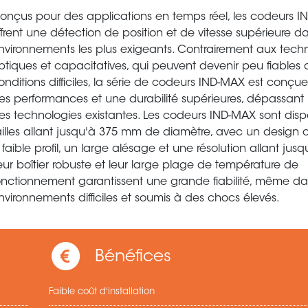
onçus pour des applications en temps réel, les codeurs 
ffrent une détection de position et de vitesse supérieure da
nvironnements les plus exigeants. Contrairement aux tech
ptiques et capacitatives, qui peuvent devenir peu fiables
onditions difficiles, la série de codeurs IND-MAX est conçue 
es performances et une durabilité supérieures, dépassant l
es technologies existantes. Les codeurs IND-MAX sont disp
ailles allant jusqu'à 375 mm de diamètre, avec un design
 faible profil, un large alésage et une résolution allant jusqu
eur boîtier robuste et leur large plage de température de
onctionnement garantissent une grande fiabilité, même d
nvironnements difficiles et soumis à des chocs élevés.
Bénéfices
Faible coût d'installation