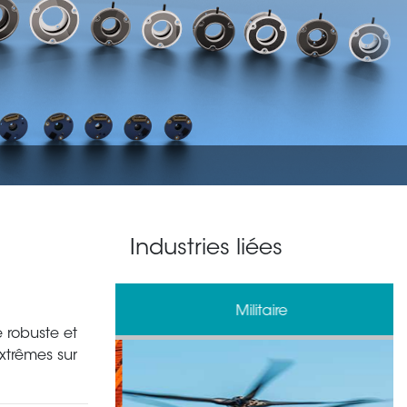
Industries liées
gie
Militaire
 robuste et
xtrêmes sur