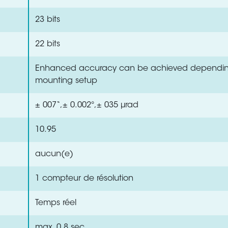
23 bits
22 bits
Enhanced accuracy can be achieved dependin
mounting setup
± 007“,± 0.002°,± 035 µrad
10.95
aucun(e)
1 compteur de résolution
Temps réel
max. 0.8 sec