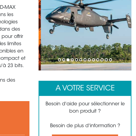
IND-MAX
ns les
nologies
 dans des
pour offrir
es limites
onibles en
 compact et
1
2
3
4
5
6
7
8
9
10
11
12
13
'à 23 bits.
ans des
A VOTRE SERVICE
Besoin d'aide pour sélectionner le
bon produit ?
Besoin de plus d'information ?