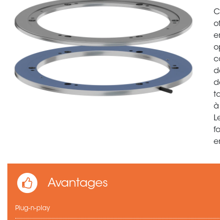
C
o
e
o
c
d
d
t
à
L
f
e
Avantages
Plug-n-play