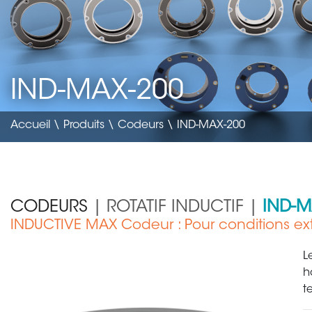
IND-MAX-200
Accueil
\
Produits
\
Codeurs
\ IND-MAX-200
CODEURS
| ROTATIF INDUCTIF |
IND-M
INDUCTIVE MAX Codeur : Pour conditions ex
Matériel médical
L
h
t