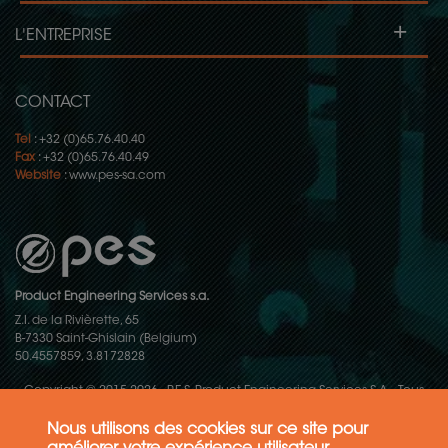
+
L'ENTREPRISE
CONTACT
Tel
: +32 (0)65.76.40.40
Fax
: +32 (0)65.76.40.49
Website
:
www.pes-sa.com
Product Engineering Services s.a.
Z.I. de la Rivièrette, 65
B-7330 Saint-Ghislain (Belgium)
50.4557859, 3.8172828
Copyright © 2015-2026 - P.E.S. Product Engineering Services S.A. - Tous
droits réservés
Nous utilisons des cookies sur ce site pour
Politique de protection des données