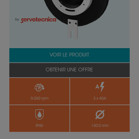
by
VOIR LE PRODUIT
OBTENIR UNE OFFRE
0-250 rpm
3 x 40A
IP00
130.0 mm