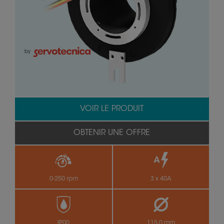
by
VOIR LE PRODUIT
OBTENIR UNE OFFRE
0-250 rpm
3 x 40A
IP00
115.0 mm