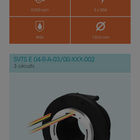
0-250 rpm
3 x 20A
IP00
130.0 mm
SVTS E 04-R-A-03/00-XXX-002
3 circuits