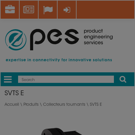
Aller
Career
News
Se connecter
au
contenu
principal
Apply
Mobile
Main
SVTS E
menu
Accueil
\
Produits
\
Collecteurs tournants
\ SVTS E