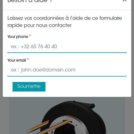
Besoin d'aide ?
Laissez vos coordonnées à l'aide de ce formulaire
0-250 rpm
3 x 20A
rapide pour nous contacter
Your phone
IP00
115.0 mm
Your email
SVTS E 03-R-A-03/00-XXX-002
3 circuits
Soumettre