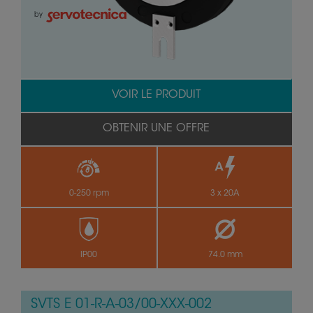
by
VOIR LE PRODUIT
OBTENIR UNE OFFRE
0-250 rpm
3 x 20A
IP00
74.0 mm
SVTS E 01-R-A-03/00-XXX-002