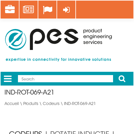
Aller
Career
News
Se connecter
au
contenu
principal
Apply
Mobile
Main
IND-ROT-069-A21
menu
Accueil
\
Produits
\
Codeurs
\ IND-ROT-069-A21