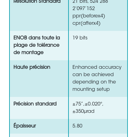
Résolution Standard
21 bits, 524’288
2’097’152
ppr(beforex4)
cpr(afterx4)
ENOB dans toute la
19 bits
plage de tolérance
de montage
Haute précision
Enhanced accuracy
can be achieved
depending on the
mounting setup
Précision standard
±75”,±0.020°,
±350µrad
Épaisseur
5.80