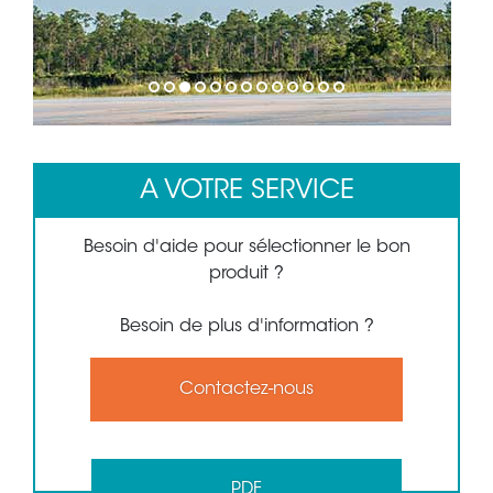
1
2
3
4
5
6
7
8
9
10
11
12
13
A VOTRE SERVICE
Besoin d'aide pour sélectionner le bon
produit ?
Besoin de plus d'information ?
Contactez-nous
PDF