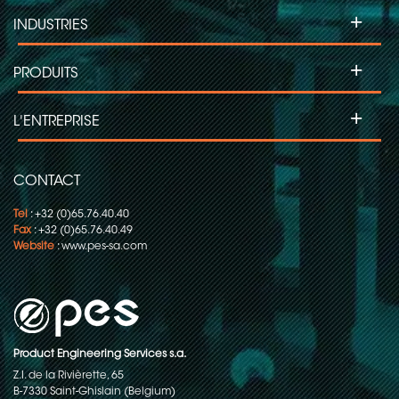
+
INDUSTRIES
+
PRODUITS
+
L'ENTREPRISE
CONTACT
Tel
: +32 (0)65.76.40.40
Fax
: +32 (0)65.76.40.49
Website
:
www.pes-sa.com
Product Engineering Services s.a.
Z.I. de la Rivièrette, 65
B-7330 Saint-Ghislain (Belgium)