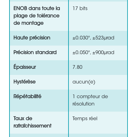
ENOB dans toute la
17 bits
plage de tolérance
de montage
Haute précision
±0.030°, ±523µrad
Précision standard
±0.050°, ±900µrad
Épaisseur
7.80
Hystérèse
aucun(e)
Répétabilité
1 compteur de
résolution
Taux de
Temps réel
rafraîchissement