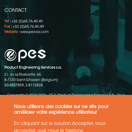
CONTACT
Tel
: +32 (0)65.76.40.40
Fax
: +32 (0)65.76.40.49
Website
:
www.pes-sa.com
Product Engineering Services s.a.
Z.I. de la Rivièrette, 65
B-7330 Saint-Ghislain (Belgium)
50.4557859, 3.8172828
Copyright © 2015-2026 - P.E.S. Product Engineering Services S.A. - Tous
droits réservés
Nous utilisons des cookies sur ce site pour
Politique de protection des données
améliorer votre expérience utilisateur
En cliquant sur le bouton Accepter, vous
Conditions générales de ventes
acceptez que nous le fassions.