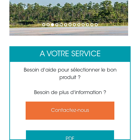
1
2
3
4
5
6
7
8
9
10
11
12
13
A VOTRE SERVICE
Besoin d'aide pour sélectionner le bon
produit ?
Besoin de plus d'information ?
Contactez-nous
PDF