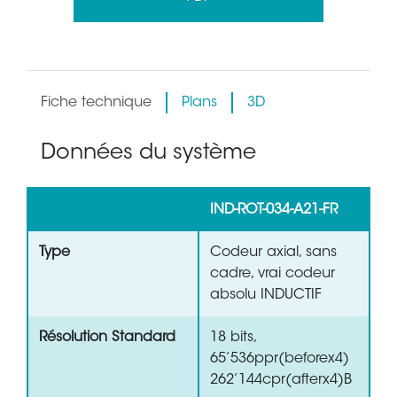
Fiche technique
Plans
3D
Données du système
IND-ROT-034-A21-FR
Type
Codeur axial, sans
cadre, vrai codeur
absolu INDUCTIF
Résolution Standard
18 bits,
65’536ppr(beforex4)
262’144cpr(afterx4)B