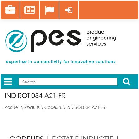
Aller
Career
News
Se connecter
au
contenu
principal
Apply
Mobile
Main
IND-ROT-034-A21-FR
menu
Accueil
\
Produits
\
Codeurs
\ IND-ROT-034-A21-FR