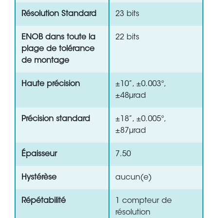
Résolution Standard
23 bits
ENOB dans toute la
22 bits
plage de tolérance
de montage
Haute précision
±10”, ±0.003°,
±48µrad
Précision standard
±18”, ±0.005°,
±87µrad
Épaisseur
7.50
Hystérèse
aucun(e)
Répétabilité
1 compteur de
résolution