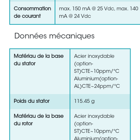
Consommation
max. 150 mA @ 25 Vdc, max. 140
de courant
mA @ 24 Vdc
Données mécaniques
Matériau de la base
Acier inoxydable
du stator
(option-
ST)CTE~10ppm/°C
Aluminium(option-
AL)CTE~24ppm/°C
Poids du stator
115.45 g
Matériau de la base
Acier inoxydable
du rotor
(option-
ST)CTE~10ppm/°C
Aluminium(option-