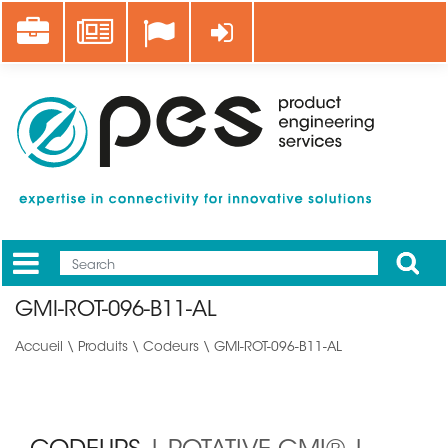
Aller
Career
News
Se connecter
au
contenu
principal
Apply
Mobile
Main
GMI-ROT-096-B11-AL
menu
Accueil
\
Produits
\
Codeurs
\ GMI-ROT-096-B11-AL