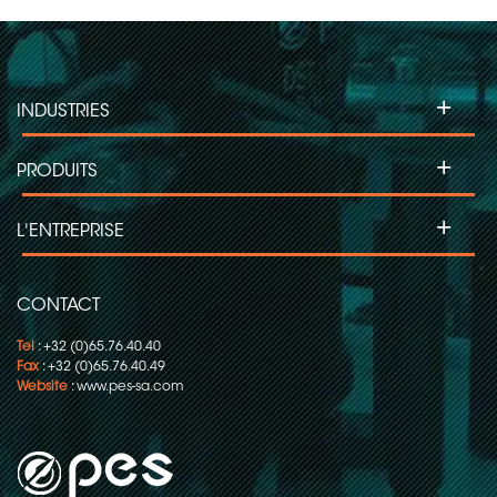
+
INDUSTRIES
+
PRODUITS
+
L'ENTREPRISE
CONTACT
Tel
: +32 (0)65.76.40.40
Fax
: +32 (0)65.76.40.49
Website
:
www.pes-sa.com