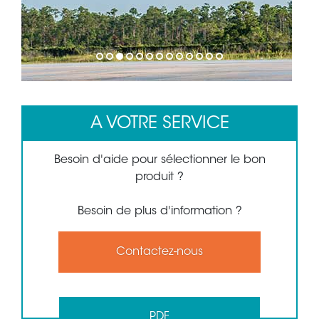
1
2
3
4
5
6
7
8
9
10
11
12
13
A VOTRE SERVICE
Besoin d'aide pour sélectionner le bon
produit ?
Besoin de plus d'information ?
Contactez-nous
PDF