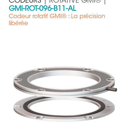
CODEURS
| ROTATIVE GMI® |
GMI-ROT-096-B11-AL
Codeur rotatif GMI® : La précision
libérée