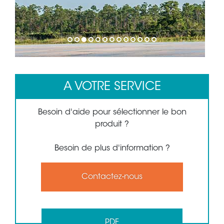
1
2
3
4
5
6
7
8
9
10
11
12
13
A VOTRE SERVICE
Besoin d'aide pour sélectionner le bon
produit ?
Besoin de plus d'information ?
Contactez-nous
PDF