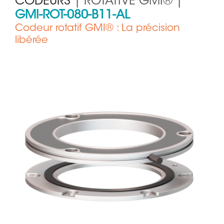
CODEURS
| ROTATIVE GMI® |
GMI-ROT-080-B11-AL
Codeur rotatif GMI® : La précision
libérée