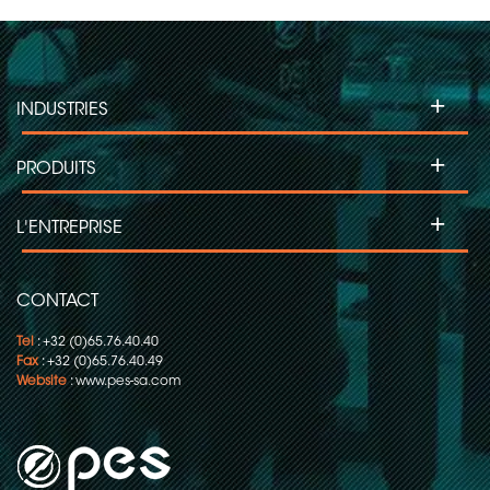
+
INDUSTRIES
+
PRODUITS
+
L'ENTREPRISE
CONTACT
Tel
: +32 (0)65.76.40.40
Fax
: +32 (0)65.76.40.49
Website
:
www.pes-sa.com