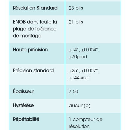
Résolution Standard
23 bits
ENOB dans toute la
21 bits
plage de tolérance
de montage
Haute précision
±14”, ±0.004°,
±70µrad
Précision standard
±25”, ±0.007°,
±144µrad
Épaisseur
7.50
Hystérèse
aucun(e)
Répétabilité
1 compteur de
résolution