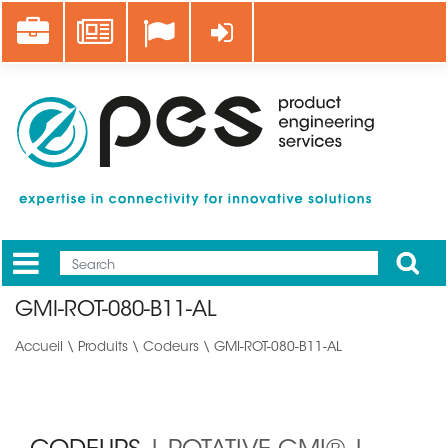
Aller
Career
News
Se connecter
au
contenu
principal
Apply
Mobile
Main
GMI-ROT-080-B11-AL
menu
Accueil
\
Produits
\
Codeurs
\ GMI-ROT-080-B11-AL