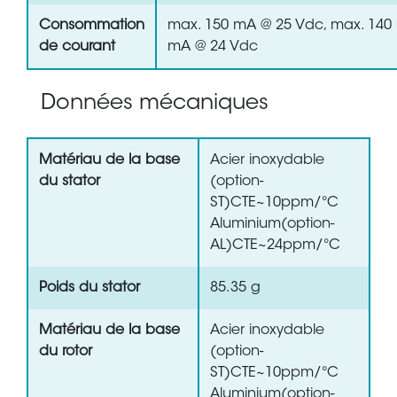
Consommation
max. 150 mA @ 25 Vdc, max. 140
de courant
mA @ 24 Vdc
Données mécaniques
Matériau de la base
Acier inoxydable
du stator
(option-
ST)CTE~10ppm/°C
Aluminium(option-
AL)CTE~24ppm/°C
Poids du stator
85.35 g
Matériau de la base
Acier inoxydable
du rotor
(option-
ST)CTE~10ppm/°C
Aluminium(option-