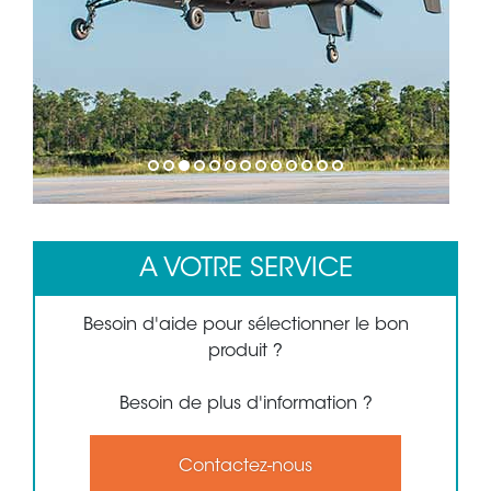
1
2
3
4
5
6
7
8
9
10
11
12
13
A VOTRE SERVICE
Besoin d'aide pour sélectionner le bon
produit ?
Besoin de plus d'information ?
Contactez-nous