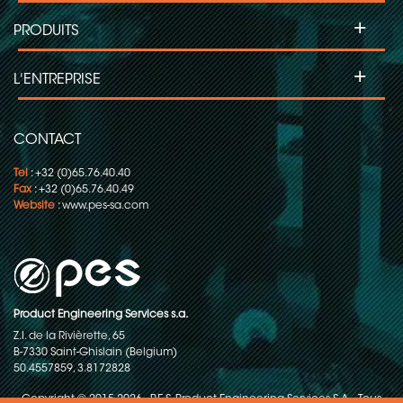
+
PRODUITS
+
L'ENTREPRISE
CONTACT
Tel
: +32 (0)65.76.40.40
Fax
: +32 (0)65.76.40.49
Website
:
www.pes-sa.com
Product Engineering Services s.a.
Z.I. de la Rivièrette, 65
B-7330 Saint-Ghislain (Belgium)
50.4557859, 3.8172828
Copyright © 2015-2026 - P.E.S. Product Engineering Services S.A. - Tous