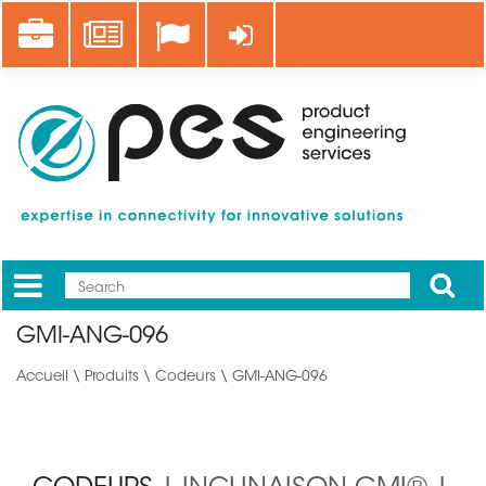
Aller
Career
News
Se connecter
au
contenu
principal
Apply
Mobile
Main
GMI-ANG-096
menu
Accueil
\
Produits
\
Codeurs
\ GMI-ANG-096