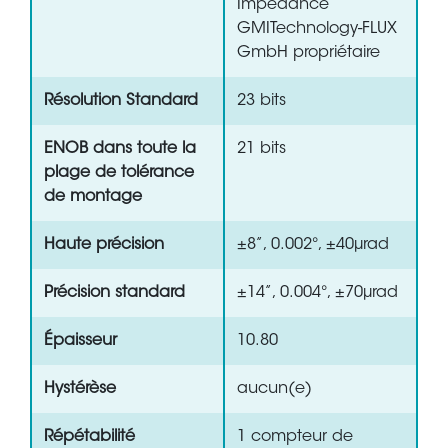
Impedance
GMITechnology-FLUX
GmbH propriétaire
Résolution Standard
23 bits
ENOB dans toute la
21 bits
plage de tolérance
de montage
Haute précision
±8”, 0.002°, ±40µrad
Précision standard
±14”, 0.004°, ±70µrad
Épaisseur
10.80
Hystérèse
aucun(e)
Répétabilité
1 compteur de